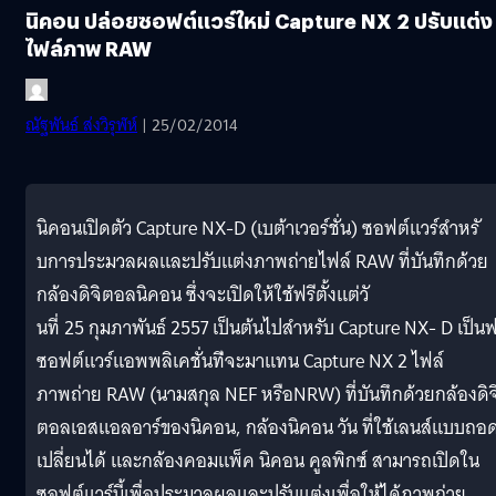
นิคอน ปล่อยซอฟต์แวร์ใหม่ Capture NX 2 ปรับแต่ง
ไฟล์ภาพ RAW
ณัฐพันธ์ ส่งวิรุฬห์
| 25/02/2014
นิคอนเปิดตัว Capture NX-D (เบต้าเวอร์ชั่น) ซอฟต์แวร์สำหรั
บการประมวลผลและปรับแต่งภาพถ่
ายไฟล์ RAW ที่บันทึกด้วย
กล้องดิจิตอลนิคอน ซึ่งจะเปิดให้ใช้ฟรีตั้งแต่วั
นที่ 25 กุมภาพันธ์ 2557 เป็นต้นไป
สำหรับ Capture NX- D เป็นฟ
ซอฟต์แวร์แอพพลิเคชั่นที
่จะมาแทน Capture NX 2 ไฟล์
ภาพถ่าย RAW (นามสกุล NEF หรือNRW) ที่บันทึกด้วยกล้องดิจ
ตอลเอสแอลอาร์ของนิคอน, กล้องนิคอน วัน ที่ใช้เลนส์แบบถอ
เปลี่ยนได้ และกล้องคอมแพ็ค นิคอน คูลพิกซ์ สามารถเปิดใน
ซอฟต์แวร์นี้เพื่
อประมวลผลและปรับแต่งเพื่อให้
ได้ภาพถ่าย