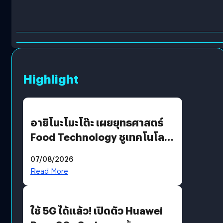
Highlight
อายิโนะโมะโต๊ะ เผยยุทธศาสตร์
Food Technology ชูเทคโนโลยี
“AminoScience” เจาะอินไซต์ผู้
07/08/2026
บริโภคและ B2B
Read More
ใช้ 5G ได้แล้ว! เปิดตัว Huawei