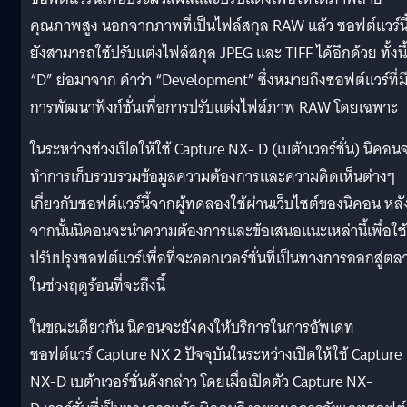
คุณภาพสูง นอกจากภาพที่เป็นไฟล์สกุล RAW แล้ว ซอฟต์แวร์นี
ยังสามารถใช้ปรั
บแต่งไฟล์สกุล JPEG และ TIFF ได้อีกด้วย ทั้งนี้
“D” ย่อมาจาก คำว่า “Development” ซึ่งหมายถึงซอฟต์แวร์ที่ม
การพั
ฒนาฟังก์ชั่นเพื่อการปรับแต่
งไฟล์ภาพ RAW โดยเฉพาะ
ในระหว่างช่วงเปิดให้ใช้ Capture NX- D (เบต้าเวอร์ชั่น) นิคอน
ทำการเก็บรวบรวมข้อมูลความต้
องการและความคิดเห็นต่างๆ
เกี่ยวกับซอฟต์แวร์นี้จากผู้
ทดลองใช้ผ่านเว็บไซต์ของนิคอน หลั
จากนั้นนิคอนจะนำความต้
องการและข้อเสนอแนะเหล่านี้เพื่
อใช้
ปรับปรุงซอฟต์แวร์เพื่อที่
จะออกเวอร์ชั่นที่เป็
นทางการออกสู่ตล
ในช่วงฤดูร้
อนที่จะถึงนี้
ในขณะเดียวกัน นิคอนจะยังคงให้บริการในการอั
พเดท
ซอฟต์แวร์ Capture NX 2 ปัจจุบันในระหว่างเปิดให้ใช้ Capture
NX-D เบต้าเวอร์ชั่นดังกล่าว โดยเมื่อเปิดตัว Capture NX-