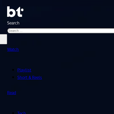
Search
Watch
Playlist
Short & Reels
Read
Tech