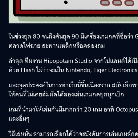
ในช่วงยุค 80 จนถึงต้นยุค 90 มีเครื่องเกมกดที่ชื่อว่
ตลาดไฟฉาย สะพานเหล็กหรือคลองถม
ล่าสุด ทีมงาน Hipopotam Studio จากโปแลนด์ได้เปิด
ด้วย Flash ไม่ว่าจะเป็น Nintendo, Tiger Electronics
และจุดประสงค์ในการทำเว็บนี้ขึ้นเนื่องจาก สมัยเด็กพว
ให้คนที่ไม่เคยสัมผัสได้ลองเล่นเกมกดยุคบุกเบิก
เกมที่นำมาให้เล่นกันมีมากกว่า 20 เกม อาทิ Octopu
และอื่นๆ
วิธีเล่นนั้น สามารถเลือกได้ว่าจะบังคับการเล่นเกมส