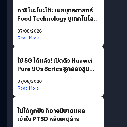
อายิโนะโมะโต๊ะ เผยยุทธศาสตร์
Food Technology ชูเทคโนโลยี
“AminoScience” เจาะอินไซต์ผู้
07/08/2026
บริโภคและ B2B
Read More
ใช้ 5G ได้แล้ว! เปิดตัว Huawei
Pura 90s Series ชูกล้องซูม
200 MP ในรุ่นท็อป
07/08/2026
Read More
ไม่ได้ถูกยิง ก็อาจมีบาดแผล
เข้าใจ PTSD หลังเหตุร้าย