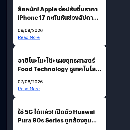
ลือหนัก! Apple จ่อปรับขึ้นราคา
iPhone 17 กะทันหันช่วงสัปดาห์ที่
10 สิงหาคมนี้
09/08/2026
Read More
อายิโนะโมะโต๊ะ เผยยุทธศาสตร์
Food Technology ชูเทคโนโลยี
“AminoScience” เจาะอินไซต์ผู้
07/08/2026
บริโภคและ B2B
Read More
ใช้ 5G ได้แล้ว! เปิดตัว Huawei
Pura 90s Series ชูกล้องซูม
200 MP ในรุ่นท็อป