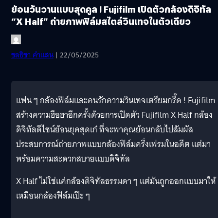
ย้อนวันวานแบบสุดคูล ! Fujifilm เปิดตัวกล้องดิจิทัล
“X Half” ถ่ายภาพฟิล์มสไตล์วินเทจในตัวเดียว
ชลธิชา คำแสน
| 22/05/2025
แฟน ๆ กล้องฟิล์มและคนรักความวินเทจเตรียมกรี๊ด ! Fujifilm
สร้างความฮือฮาอีกครั้งด้วยการเปิดตัว Fujifilm X Half กล้อง
ดิจิทัลดีไซน์ย้อนยุคสุดเก๋ ที่จะพาคุณย้อนกลับไปสัมผัส
ประสบการณ์ถ่ายภาพแบบกล้องฟิล์มครึ่งเฟรมในอดีต แต่มา
พร้อมความสะดวกสบายแบบดิจิทัล
X Half ไม่ใช่แค่กล้องดิจิทัลธรรมดา ๆ แต่มันถูกออกแบบมาให้
เหมือนกล้องฟิล์มเป๊ะ ๆ