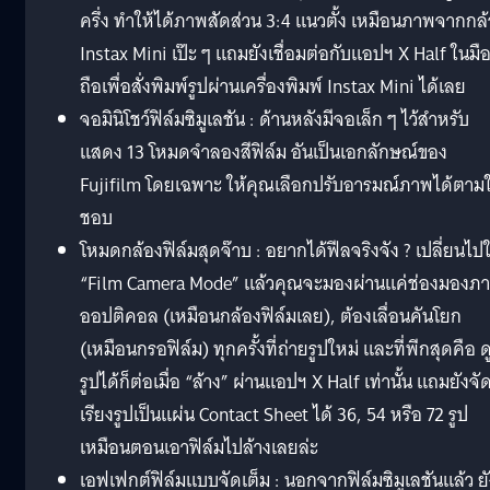
ครึ่ง ทำให้ได้ภาพสัดส่วน 3:4 แนวตั้ง เหมือนภาพจากกล
Instax Mini เป๊ะ ๆ แถมยังเชื่อมต่อกับแอปฯ X Half ในมื
ถือเพื่อสั่งพิมพ์รูปผ่านเครื่องพิมพ์ Instax Mini ได้เลย
จอมินิโชว์ฟิล์มซิมูเลชัน : ด้านหลังมีจอเล็ก ๆ ไว้สำหรับ
แสดง 13 โหมดจำลองสีฟิล์ม อันเป็นเอกลักษณ์ของ
Fujifilm โดยเฉพาะ ให้คุณเลือกปรับอารมณ์ภาพได้ตาม
ชอบ
โหมดกล้องฟิล์มสุดจ๊าบ : อยากได้ฟีลจริงจัง ? เปลี่ยนไปใ
“Film Camera Mode” แล้วคุณจะมองผ่านแค่ช่องมองภ
ออปติคอล (เหมือนกล้องฟิล์มเลย), ต้องเลื่อนคันโยก
(เหมือนกรอฟิล์ม) ทุกครั้งที่ถ่ายรูปใหม่ และที่พีกสุดคือ ด
รูปได้ก็ต่อเมื่อ “ล้าง” ผ่านแอปฯ X Half เท่านั้น แถมยังจั
เรียงรูปเป็นแผ่น Contact Sheet ได้ 36, 54 หรือ 72 รูป
เหมือนตอนเอาฟิล์มไปล้างเลยล่ะ
เอฟเฟกต์ฟิล์มแบบจัดเต็ม : นอกจากฟิล์มซิมูเลชันแล้ว ยั