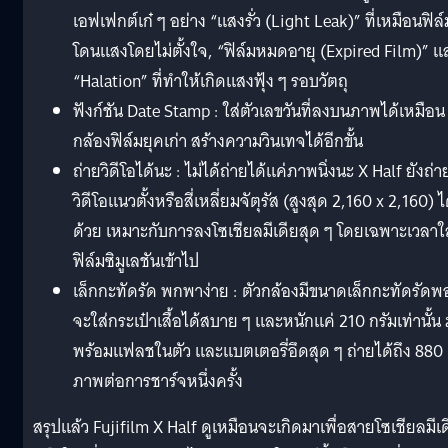
เอฟเฟกต์เก๋ ๆ อย่าง “แสงรั่ว (Light Leak)” ที่เหมือนฟิล์
โดนแสงโดยไม่ตั้งใจ, “ฟิล์มหมดอายุ (Expired Film)” แ
“Halation” ที่ทำให้เกิดแสงฟุ้ง ๆ รอบวัตถุ
ฟังก์ชัน Date Stamp : ใส่ตัวเลขวันที่ลงบนภาพได้เหมือน
กล้องฟิล์มยุคเก่า สร้างความวินเทจได้อีกขั้น
ถ่ายวิดีโอได้นะ : ไม่ได้ถ่ายได้แค่ภาพนิ่งนะ X Half ยังถ่า
วิดีโอแนวตั้งหรือสี่เหลี่ยมจัตุรัส (สูงสุด 2,160 x 2,160) ไ
ด้วย เหมาะกับการลงโซเชียลมีเดียสุด ๆ โดยเฉพาะเวลาใส
ฟิล์มซิมูเลชันเข้าไป
เล็กกะทัดรัด พกพาง่าย : ตัวกล้องมีขนาดเล็กกะทัดรัดพอ
จะใส่กระเป๋าเสื้อได้สบาย ๆ และหนักแค่ 210 กรัมเท่านั้น
พร้อมแฟลชในตัว และแบตเตอรี่อึดสุด ๆ ถ่ายได้ถึง 880
ภาพต่อการชาร์จหนึ่งครั้ง
สรุปแล้ว Fujifilm X Half ดูเหมือนจะเกิดมาเพื่อสายโซเชียลมีเ