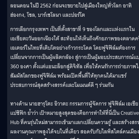
ลอนดอน ในปี 2562 ก่อนจะขยายไปสู่เมืองใหญ่ทั่วโลก อาทิ
ฮ่องกง, โซล, บาร์เซโลนา และปอร์โต
การเลือกกรุงเทพฯ เป็นที่ตั้งสาขาที่ 9 ของโลกและแห่งแรกใน
เอเชียตะวันออกเฉียงใต้ สะท้อนให้เห็นถึงศักยภาพของตลาดคร
เอเตอร์ในไทยที่เติบโตอย่างก้าวกระโดด โดยฟูจิฟิล์มต้องการ
เปลี่ยนจากการเป็นผู้ผลิตกล้อง สู่การเป็นผู้มอบประสบการณ์แ
360 องศา ตั้งแต่แอนะล็อกสู่ดิจิทัล เพื่อให้คนรักการถ่ายภาพไ
สัมผัสโลกของฟูจิฟิล์ม พร้อมเปิดพื้นที่ให้ทุกคนได้มาแชร์
ประสบการณ์สุดสร้างสรรค์และโมเมนต์ดี ๆ ร่วมกัน
ทางด้าน นายฮารุโตะ อิวาตะ กรรมการผู้จัดการ ฟูจิฟิล์ม เอเชีย
แปซิฟิก ย้ำว่า เป้าหมายสูงสุดของคือการทำให้ที่นี่เป็น Creative
Hub ที่คนรุ่นใหม่สามารถเข้ามาแลกเปลี่ยนความรู้ และสร้างสรร
ผลงานคุณภาพสูงได้จบในที่เดียว สอดรับกับไลฟ์สไตล์คนเมือ