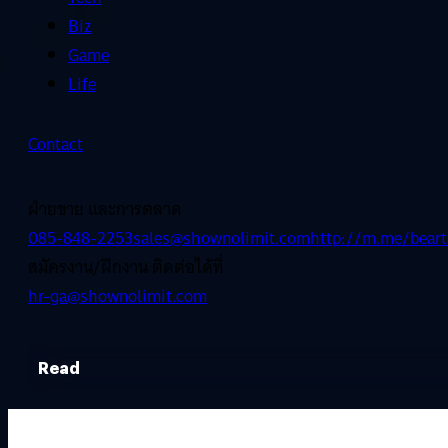
Biz
Game
Life
Contact
ฝ่ายขาย และการตลาด
085-848-2253
sales@shownolimit.com
http://m.me/beart
สมัครงาน/ฝึกงาน ติดต่อได้ที่
hr-ga@shownolimit.com
Read