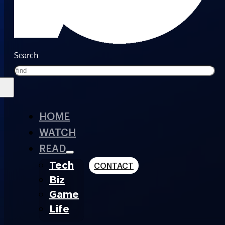
Search
HOME
WATCH
READ
Tech
CONTACT
Biz
Game
Life