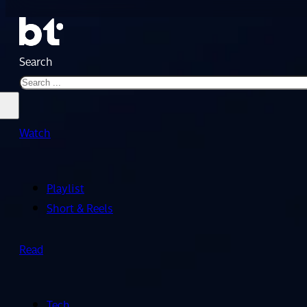
Search
Watch
Playlist
Short & Reels
Read
Tech