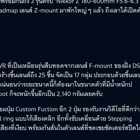
่พร้อมกันถึง 2 รุ่นครับ ‘Nikkor Z 180-600mm F5.6-6.3
oadmap เลนส์ Z-mount มาพักใหญ่ ๆ แล้ว ถึงเลาได้เปิดต
R ที่เป็นเหมือนรุ่นสืบทอดจากเลนส์ F-mount ของฝั่ง D
งชิ้นเลนส์ถึง 25 ชิ้น จัดเป็น 17 กลุ่ม ประกอบด้วยชิ้นเล
 แน่นอนว่าระยะขนาดนี้ก็ต้องมาในขนาดตัวที่มีน้ำหนักป
foot ก็จะหนักขึ้นอีกเป็น 2,140 กรัมเลยครับ
มปุ่ม Custom Fuction อีก 2 ปุ่ม รองรับงานวิดีโอที่ดีกว่า
 ring แบบไร้เสียงคลิก อีกทั้งขับเคลื่อนด้วย Stepping
สียงที่เงียบ พร้อมกันสั่นในตัวเลนส์ที่ชดเชยชัตเตอร์สปีดไ