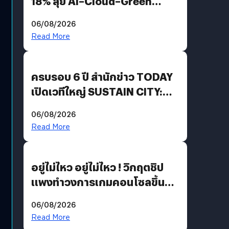
18% ลุย AI–Cloud–Green
Energy สร้างฐาน Recurring
06/08/2026
Revenue เร่งเครื่อง New
Read More
Growth Engine พร้อมจ่าย
ปันผล 0.10 บาท/หุ้น
ครบรอบ 6 ปี สำนักข่าว TODAY
เปิดเวทีใหญ่ SUSTAIN CITY:
THE GREEN TRANSITION ถก
06/08/2026
แนวทางปรับตัวสู่เศรษฐกิจสี
Read More
เขียวอย่างยั่งยืน
อยู่ไม่ไหว อยู่ไม่ไหว ! วิกฤตชิป
แพงทำวงการเกมคอนโซลขึ้น
ราคายับ แบบนี้เกมเมอร์อยู่ยังไง
06/08/2026
?
Read More