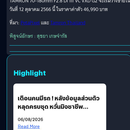
TAMRON 70-180mm F2.8 Di III VC VXD G2 จะเริ่มวางขายใ
วันที่ 12 ตุลาคม 2566 นี้ ในราคาค่าตัว 46,990 บาท
ที่มา:
PetaPixel
และ
Tamron Thailand
พิสูจน์อักษร : สุชยา เกษจำรัส
Highlight
เตือนคนมีรถ ! หลังข้อมูลส่วนตัว
หลุดครบชุด หวั่นมิจชาชีพ
สวมรอย ล่าสุดพบแล้วเกิดจาก
06/08/2026
รหัสผ่านหลุด ไม่ใช่แฮ็กเกอร์
Read More