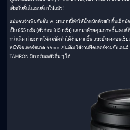
เติมกันสั่นในเลนส์มาให้แล้ว!
แน่นอนว่าเพิ่มกันสั่น VC มาแบบนี้ทำให้น้ำหนักตัวขยับขึ้นเล็กน้
เป็น 855 กรัม (ตัวก่อน 815 กรัม) แลกมาด้วยคุณภาพชิ้นเลนส์ที
กว่าเดิม ถ่ายภาพให้คมชัดทำได้ง่ายมากขึ้น และยังคงคอนเซ็ปต
หน้าฟิลเตอร์ขนาด 67mm เช่นเดิม ใช้งานฟิลเตอร์ร่วมกับเลนส์
TAMRON มิเรอร์เลสตัวอื่น ๆ ได้