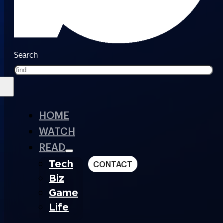
Search
HOME
WATCH
READ
Tech
CONTACT
Biz
Game
Life