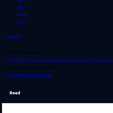
Biz
Game
Life
Contact
ฝ่ายขาย และการตลาด
085-848-2253
sales@shownolimit.com
http://m.me/beart
สมัครงาน/ฝึกงาน ติดต่อได้ที่
hr-ga@shownolimit.com
Read