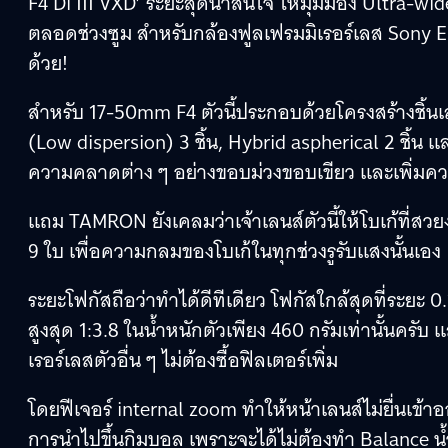
F4 Di III VXD’ ระยะสุดน่าสนใจ ให้มุมมอง Ultra-wid
ตลอดช่วงซูม สำหรับกล้องฟูลเฟรมมิเรอร์เลส Sony E
ด้วย!
สำหรับ 17-50mm F4 ตัวนี้ประกอบด้วยโครงสร้างชิ้นเลนส
(Low dispersion) 3 ชิ้น, Hybrid aspherical 2 ชิ้น แล
ความคลาดต่าง ๆ อย่างขอบม่วงขอบเขียว และเพิ
แถม TAMRON ยังเคลมว่าเจ้าเลนส์ตัวนี้ให้โบเก้ที่สวยง
9 ใบ เพื่อความกลมของโบเก้ในทุกช่วงรูรับแสงนั้นเอง
ระยะโฟกัสถือว่าทำได้ดีทีเดียว โฟกัสใกล้สุดที่ระ
สูงสุด 1:3.8 ในน้ำหนักตัวเพียง 460 กรัมเท่านั้นครับ
เรอร์เลสตัวอื่น ๆ ไม่ต้องซื้อฟิลเตอร์เพิ่ม
โดยฟีเจอร์ internal zoom ทำให้หน้าเลนส์ไม่ยื่นเข้
การนำไปขึ้นกิมบอล เพราะจะได้ไม่ต้องทำ Balance น้ำ