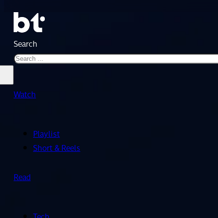
Search
Watch
Playlist
Short & Reels
Read
Tech