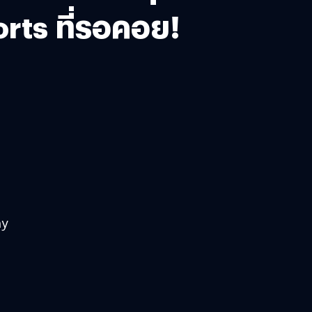
ts ที่รอคอย!
ny