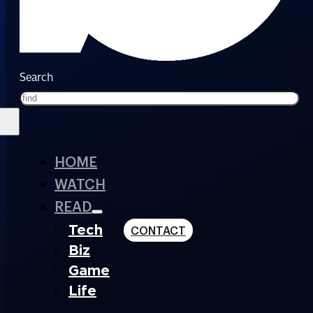
Search
HOME
WATCH
READ
Tech
CONTACT
Biz
Game
Life