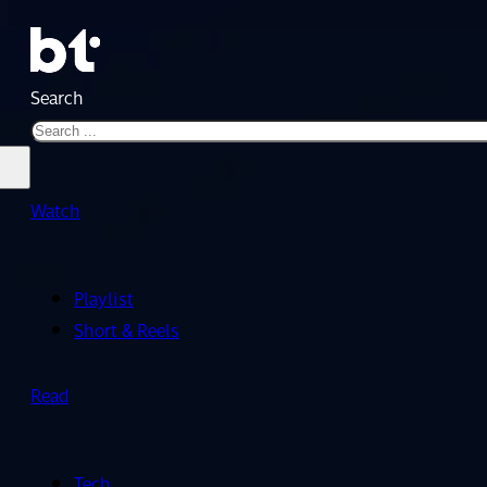
Search
Watch
Playlist
Short & Reels
Read
Tech