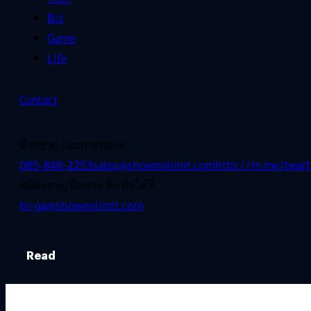
Biz
Game
Life
Contact
ฝ่ายขาย และการตลาด
085-848-2253
sales@shownolimit.com
http://m.me/beart
สมัครงาน/ฝึกงาน ติดต่อได้ที่
hr-ga@shownolimit.com
Read