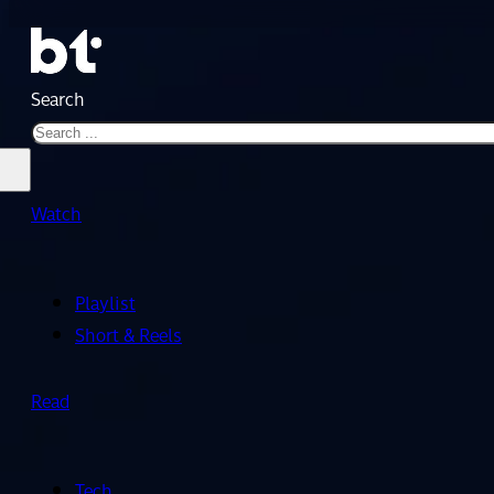
Search
Watch
Playlist
Short & Reels
Read
Tech