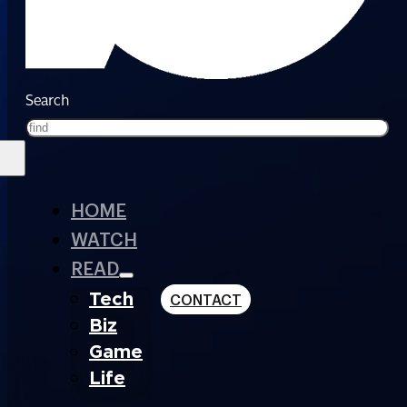
Search
HOME
WATCH
READ
Tech
CONTACT
Biz
Game
Life