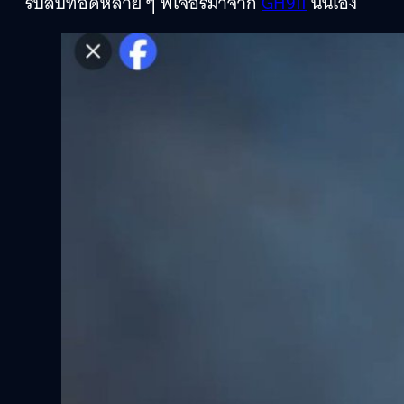
รับสืบทอดหลาย ๆ ฟีเจอร์มาจาก
GH9II
นั่นเอง