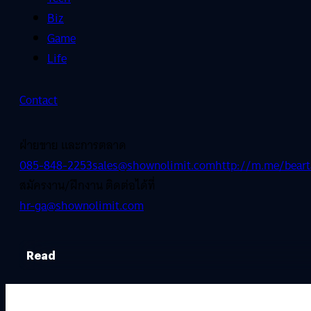
Biz
Game
Life
Contact
ฝ่ายขาย และการตลาด
085-848-2253
sales@shownolimit.com
http://m.me/beart
สมัครงาน/ฝึกงาน ติดต่อได้ที่
hr-ga@shownolimit.com
Read