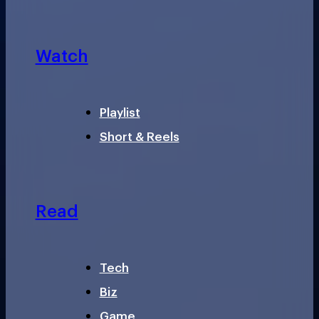
Watch
Playlist
Short & Reels
Read
Tech
Biz
Game