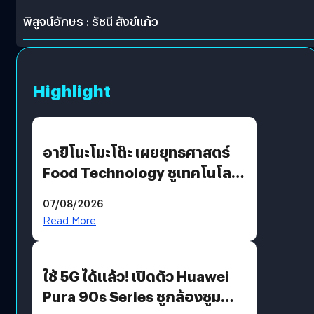
พิสูจน์อักษร : รัชนี สังข์แก้ว
Highlight
อายิโนะโมะโต๊ะ เผยยุทธศาสตร์
Food Technology ชูเทคโนโลยี
“AminoScience” เจาะอินไซต์ผู้
07/08/2026
บริโภคและ B2B
Read More
ใช้ 5G ได้แล้ว! เปิดตัว Huawei
Pura 90s Series ชูกล้องซูม