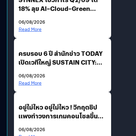
18% ลุย AI–Cloud–Green
Energy สร้างฐาน Recurring
06/08/2026
Revenue เร่งเครื่อง New
Read More
Growth Engine พร้อมจ่าย
ปันผล 0.10 บาท/หุ้น
ครบรอบ 6 ปี สำนักข่าว TODAY
เปิดเวทีใหญ่ SUSTAIN CITY:
THE GREEN TRANSITION ถก
06/08/2026
แนวทางปรับตัวสู่เศรษฐกิจสี
Read More
เขียวอย่างยั่งยืน
อยู่ไม่ไหว อยู่ไม่ไหว ! วิกฤตชิป
แพงทำวงการเกมคอนโซลขึ้น
ราคายับ แบบนี้เกมเมอร์อยู่ยังไง
06/08/2026
?