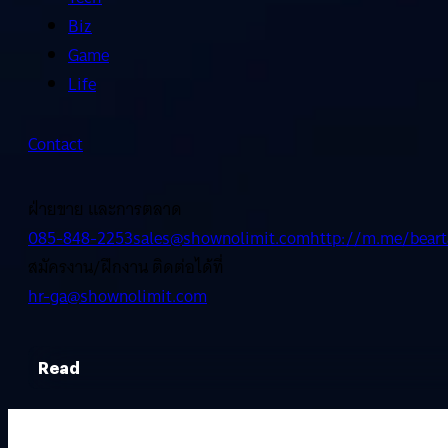
Biz
Game
Life
Contact
ฝ่ายขาย และการตลาด
085-848-2253
sales@shownolimit.com
http://m.me/beart
สมัครงาน/ฝึกงาน ติดต่อได้ที่
hr-ga@shownolimit.com
Read