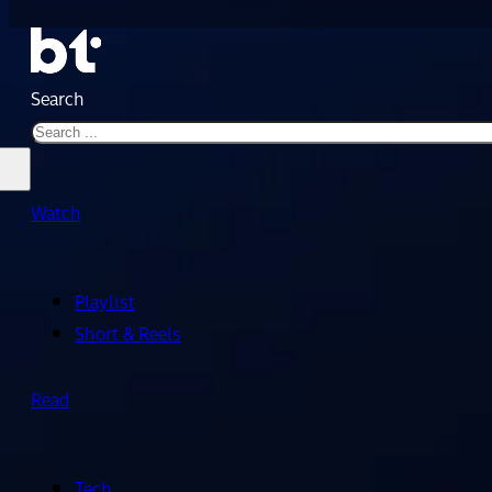
Search
Watch
Playlist
Short & Reels
Read
Tech