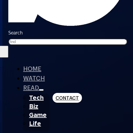
Search
HOME
WATCH
READ
Tech
CONTACT
Biz
Game
Life