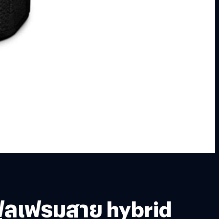
สฟูลเฟรมสาย hybrid