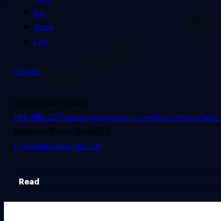
Biz
Game
Life
Contact
ฝ่ายขาย และการตลาด
085-848-2253
sales@shownolimit.com
http://m.me/beart
สมัครงาน/ฝึกงาน ติดต่อได้ที่
hr-ga@shownolimit.com
Read