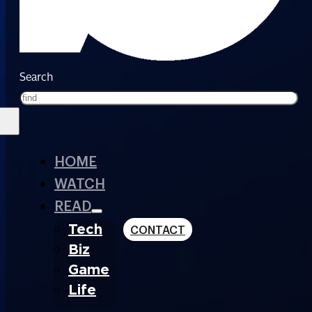
Search
HOME
WATCH
READ
Tech
CONTACT
Biz
Game
Life