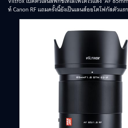
Viltrox เปิดตัวเลนส์ฟิกซ์เทเลโฟโตไวแสง ‘AF 85mm
ท์ Canon RF แถมครั้งนี้ยังเป็นเลนส์ออโตโฟกัสตัวแรก