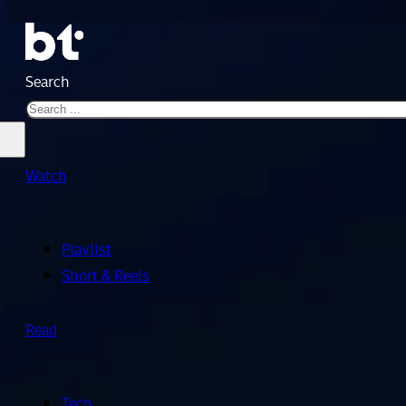
Search
Watch
Playlist
Short & Reels
Read
Tech