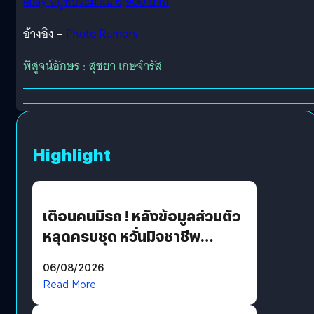
ebay อยู่ที่ประมาณ 6,900 บาท
อ้างอิง –
Photo Rumors
พิสูจน์อักษร : สุชยา เกษจำรัส
Highlight
เตือนคนมีรถ ! หลังข้อมูลส่วนตัว
หลุดครบชุด หวั่นมิจชาชีพ
สวมรอย ล่าสุดพบแล้วเกิดจาก
06/08/2026
รหัสผ่านหลุด ไม่ใช่แฮ็กเกอร์
Read More