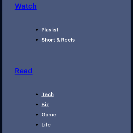
Watch
Playlist
Short & Reels
Read
Tech
Biz
Game
Life