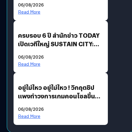
Energy สร้างฐาน Recurring
06/08/2026
Revenue เร่งเครื่อง New
Read More
Growth Engine พร้อมจ่าย
ปันผล 0.10 บาท/หุ้น
ครบรอบ 6 ปี สำนักข่าว TODAY
เปิดเวทีใหญ่ SUSTAIN CITY:
THE GREEN TRANSITION ถก
06/08/2026
แนวทางปรับตัวสู่เศรษฐกิจสี
Read More
เขียวอย่างยั่งยืน
อยู่ไม่ไหว อยู่ไม่ไหว ! วิกฤตชิป
แพงทำวงการเกมคอนโซลขึ้น
ราคายับ แบบนี้เกมเมอร์อยู่ยังไง
06/08/2026
?
Read More