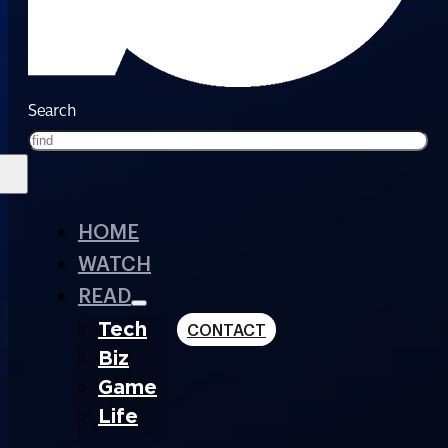
Search
HOME
WATCH
READ
Tech
CONTACT
Biz
Game
Life