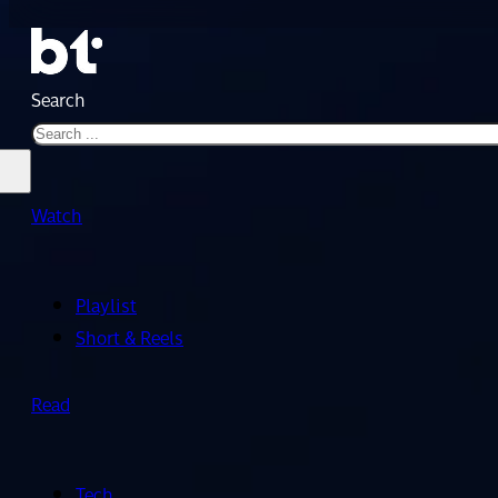
Search
Watch
Playlist
Short & Reels
Read
Tech