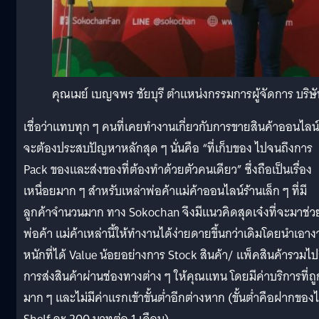
คุณเมย์ เบญจพร ชัยบุรี ตำแหน่งกรรมการผู้จัดการ บริษั
เชื่อว่าแทบทุก ๆ คนที่เคยทำงานเกี่ยวกับการขายสินค้าออนไลน์
จะต้องประสบปัญหาหลักสุด ๆ นั่นคือ “ที่เก็บของ ไปจนถึงการ
Pack ของและส่งของที่ต้องทำด้วยตัวคนเดียว” ซึ่งถือเป็นเรื่อง
เหนื่อยมาก ๆ สำหรับเหล่าพ่อค้าแม่ค้าออนไลน์ร้านเล็ก ๆ ที่มี
ลูกค้าจำนวนมาก ทาง Sokochan จึงมีแนวคิดสุดเจ๋งที่จะมาช่ว
พ่อค้า แม่ค้าเหล่านี้ให้ทำงานได้ง่ายดายขึ้นกว่าเดิมโดยนำเอา
หนักที่ได้ Value น้อยอย่างการ Stock สินค้า/ แพ็คสินค้ารวมไป
การส่งสินค้าผ่านช่องทางต่าง ๆ ให้คุณแทน โดยมีค่าบริการที่ถู
มาก ๆ และไม่มีค่าแรกเข้าขั้นต่ำอีกต่างหาก (ขั้นต่ำคือฝากของไ