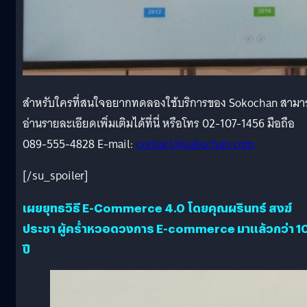
สำหรับใครที่สนใจอยากทดลองใช้บริการของ Sokochan สามา
อ่านรายละเอียดเพิ่มเติมได้ที่นี่ หรือโทร 02-107-1456 มือถือ
089-555-4828 E-mail:
contact@sokochan.com
[/su_spoiler]
เผยยุทธวิธี E-Commerce 4.0 โดยคุณผรินทร์ สงฆ์
ประชา ผู้คร่ำหวอดวงการ E-commerce มาแล้วกว่า 1
ปี