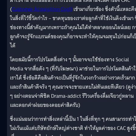
มาใช้งาน ซึ่งแน่นอนว่าการใช้โฆษณาเหล่านี้จะมีค่าของ CAC
(
Customer Acquisition Cost)
เข้ามาเกี่ยวข้อง ซึ่งตัวนี้แหละคื
ในสิ่งที่ไว้ชี้วัดกำไร – ขาดทุนของเราต่อลูกค้าที่ใช้เงินดึงเข้ามา ซ
ช่องทางนี้สำคัญมากเพราะถ้าคุณไม่ได้ทำตลาดออนไลน์เลย กว
ลูกค้าจะรู้จักแบรนด์ของคุณก็อาจจะทำให้คุณจมทุนไปก่อนก็เป
ได้
โดยสมัยนี้การโปรโมตสิ่งต่าง ๆ นั้นอาจจะใช้ช่องทาง Social
Media จากสื่อดัง ๆ (ที่รับโฆษณา) มาช่วยในการโปรโมตสินค้าใ
เราได้ ซึ่งข้อดีคือสินค้าจะเป็นที่รู้จักในวงกว้างอย่างรวดเร็วมาก
และถ้าสินค้าดีจริง ๆ คุณอาจจะขายแทบไม่ทันเลยทีเดียว (ดูง่
ๆ อย่างตอนจ่าพิชิต Drama-addict รีวิวเครื่องดื่มเจียวกู่หลาน
และดอกคำฝอยของดอยคำสิครับ)
ซึ่งแน่นอนว่าการทำสิ่งเหล่านี้เป็น 1 ในสิ่งที่ทุก ๆ คนสามารถทำไ
ไม่เว้นแม้แต่บริษัทยักษ์ใหญ่ต่างชาติ ทำให้มูลค่าของ CAC สูงขึ