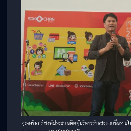
คุณผรินทร์ สงฆ์ประชา อดีตผู้บริหารร้านสะดวกซื้อราย