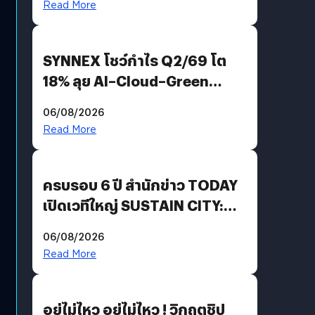
Read More
SYNNEX โชว์กำไร Q2/69 โต
18% ลุย AI–Cloud–Green
Energy สร้างฐาน Recurring
06/08/2026
Revenue เร่งเครื่อง New
Read More
Growth Engine พร้อมจ่าย
ปันผล 0.10 บาท/หุ้น
ครบรอบ 6 ปี สำนักข่าว TODAY
เปิดเวทีใหญ่ SUSTAIN CITY:
THE GREEN TRANSITION ถก
06/08/2026
แนวทางปรับตัวสู่เศรษฐกิจสี
Read More
เขียวอย่างยั่งยืน
อยู่ไม่ไหว อยู่ไม่ไหว ! วิกฤตชิป