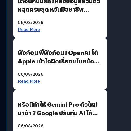
เตือนคนมีรถ ! หลังข้อมูลส่วนตัว
หลุดครบชุด หวั่นมิจชาชีพ
สวมรอย ล่าสุดพบแล้วเกิดจาก
06/08/2026
รหัสผ่านหลุด ไม่ใช่แฮ็กเกอร์
Read More
ฟังก่อน พี่ฟังก่อน ! OpenAI โต้
Apple เข้าใจผิดเรื่องขโมยข้อมูล
อีกฝั่งไม่ตอบโต้ แต่ฟ้องต่อ
06/08/2026
Read More
หรือนี่ทำให้ Gemini Pro ตัวใหม่
มาช้า ? Google ปรับทีม AI ให้
Demis Hassabis ลุยพัฒนา
06/08/2026
AGI