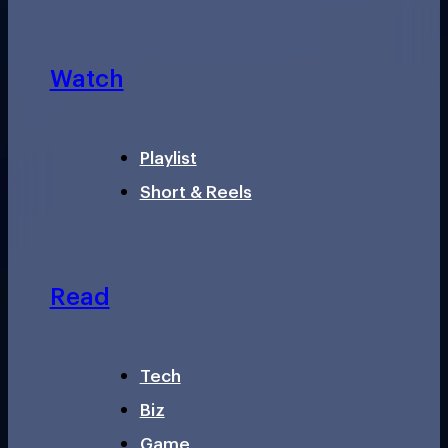
Watch
Playlist
Short & Reels
Read
Tech
Biz
Game