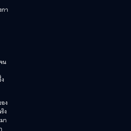
ังกา
 จน
่ง
ของ
ริง
งมา
า