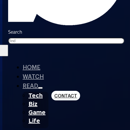
Search
HOME
WATCH
READ
Tech
CONTACT
Biz
Game
Life