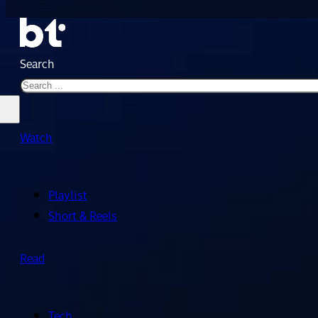
Search
Watch
Playlist
Short & Reels
Read
Tech