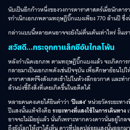
นับเป็นอีกก้าวหนึ่งของวงการดาราศาสตร์เมื่อนักดาร
รกำเนิกเอกภพตามทฤษฎีบิ๊กแบงเพียง 770 ล้านปี ซึ่ง
กล่าวแบบนี้หลายคนอาจจะยังไม่ตื่นเต้นเท่าไหร่ งั้นเรา
สวัสดี…กระจุกกาแล็กซีอันไกลโพ้น
หลังกำเนิดเอกภพ ตามทฤษฎีบิ๊กแบงแล้ว จะเกิดการก
กลายมาเป็นเอกภพดังเช่นปัจจุบัน เพื่อศึกษาย้อนไปใ
ดาราศาสตร์จึงสังเกตเข้าไปในห้วงลึกอวกาศ และทำการต
ล้วนบ่งชี้ถึงสิ่งที่เคยเกิดขึ้นในอดีตได้
หลายคนคงเคยได้ยินคำว่า
‘ปีแสง’
หน่วยวัดระยะทาง
ปีแสงนั้นแท้จริงคือ
ระยะทางที่แสงใช้ในการเดินทาง
เ
อาจจะไม่มีอยู่แล้ว นั่นก็เพราะหากดวงดาวนั่นอยู่ไ
ถึงยังโลกให้เราได้เห็น ดาวที่ปลดปล่อยแสงนั้นออกมาก