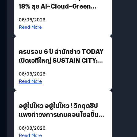
18% ลุย AI–Cloud–Green
Energy สร้างฐาน Recurring
06/08/2026
Revenue เร่งเครื่อง New
Read More
Growth Engine พร้อมจ่าย
ปันผล 0.10 บาท/หุ้น
ครบรอบ 6 ปี สำนักข่าว TODAY
เปิดเวทีใหญ่ SUSTAIN CITY:
THE GREEN TRANSITION ถก
06/08/2026
แนวทางปรับตัวสู่เศรษฐกิจสี
Read More
เขียวอย่างยั่งยืน
อยู่ไม่ไหว อยู่ไม่ไหว ! วิกฤตชิป
แพงทำวงการเกมคอนโซลขึ้น
ราคายับ แบบนี้เกมเมอร์อยู่ยังไง
06/08/2026
?
Read More