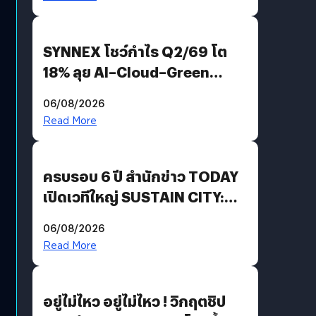
SYNNEX โชว์กำไร Q2/69 โต
18% ลุย AI–Cloud–Green
Energy สร้างฐาน Recurring
06/08/2026
Revenue เร่งเครื่อง New
Read More
Growth Engine พร้อมจ่าย
ปันผล 0.10 บาท/หุ้น
ครบรอบ 6 ปี สำนักข่าว TODAY
เปิดเวทีใหญ่ SUSTAIN CITY:
THE GREEN TRANSITION ถก
06/08/2026
แนวทางปรับตัวสู่เศรษฐกิจสี
Read More
เขียวอย่างยั่งยืน
อยู่ไม่ไหว อยู่ไม่ไหว ! วิกฤตชิป