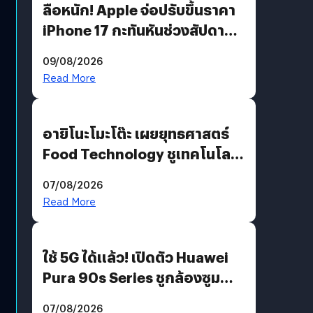
ลือหนัก! Apple จ่อปรับขึ้นราคา
iPhone 17 กะทันหันช่วงสัปดาห์ที่
10 สิงหาคมนี้
09/08/2026
Read More
อายิโนะโมะโต๊ะ เผยยุทธศาสตร์
Food Technology ชูเทคโนโลยี
“AminoScience” เจาะอินไซต์ผู้
07/08/2026
บริโภคและ B2B
Read More
ใช้ 5G ได้แล้ว! เปิดตัว Huawei
Pura 90s Series ชูกล้องซูม
200 MP ในรุ่นท็อป
07/08/2026