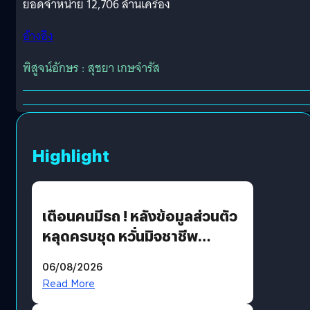
ยอดจำหน่าย 12,706 ล้านเครื่อง
อ้างอิง
พิสูจน์อักษร : สุชยา เกษจำรัส
Highlight
เตือนคนมีรถ ! หลังข้อมูลส่วนตัว
หลุดครบชุด หวั่นมิจชาชีพ
สวมรอย ล่าสุดพบแล้วเกิดจาก
06/08/2026
รหัสผ่านหลุด ไม่ใช่แฮ็กเกอร์
Read More