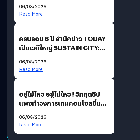
Energy สร้างฐาน Recurring
06/08/2026
Revenue เร่งเครื่อง New
Read More
Growth Engine พร้อมจ่าย
ปันผล 0.10 บาท/หุ้น
ครบรอบ 6 ปี สำนักข่าว TODAY
เปิดเวทีใหญ่ SUSTAIN CITY:
THE GREEN TRANSITION ถก
06/08/2026
แนวทางปรับตัวสู่เศรษฐกิจสี
Read More
เขียวอย่างยั่งยืน
อยู่ไม่ไหว อยู่ไม่ไหว ! วิกฤตชิป
แพงทำวงการเกมคอนโซลขึ้น
ราคายับ แบบนี้เกมเมอร์อยู่ยังไง
06/08/2026
?
Read More