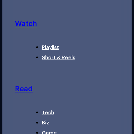
Watch
Playlist
Short & Reels
Read
Tech
Biz
Game