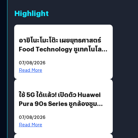
Highlight
อายิโนะโมะโต๊ะ เผยยุทธศาสตร์
Food Technology ชูเทคโนโลยี
“AminoScience” เจาะอินไซต์ผู้
07/08/2026
บริโภคและ B2B
Read More
ใช้ 5G ได้แล้ว! เปิดตัว Huawei
Pura 90s Series ชูกล้องซูม
200 MP ในรุ่นท็อป
07/08/2026
Read More