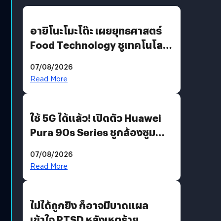
อายิโนะโมะโต๊ะ เผยยุทธศาสตร์
Food Technology ชูเทคโนโลยี
“AminoScience” เจาะอินไซต์ผู้
07/08/2026
บริโภคและ B2B
Read More
ใช้ 5G ได้แล้ว! เปิดตัว Huawei
Pura 90s Series ชูกล้องซูม
200 MP ในรุ่นท็อป
07/08/2026
Read More
ไม่ได้ถูกยิง ก็อาจมีบาดแผล
เข้าใจ PTSD หลังเหตุร้าย