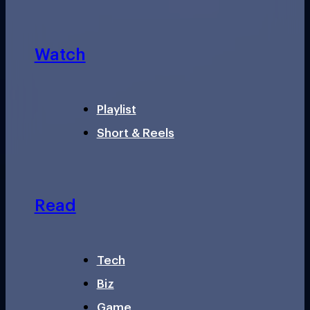
Watch
Playlist
Short & Reels
Read
Tech
Biz
Game