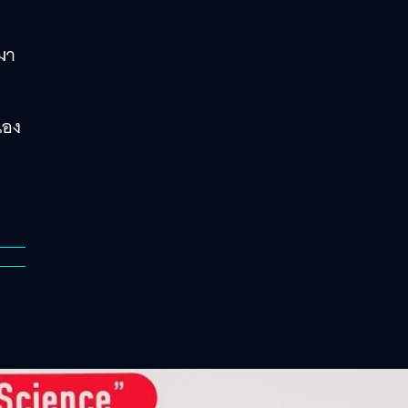
มา
เอง