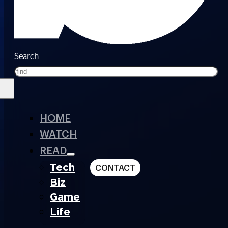
Search
HOME
WATCH
READ
Tech
CONTACT
Biz
Game
Life