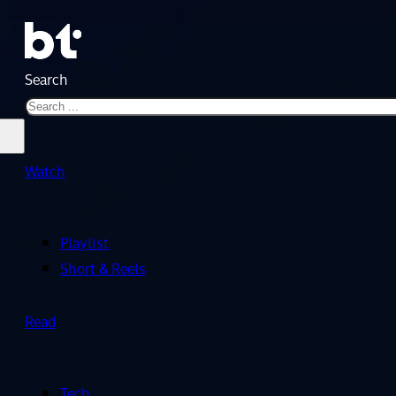
Search
Watch
Playlist
Short & Reels
Read
Tech