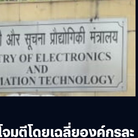
ูกโจมตีโดยเฉลี่ยองค์กรละ