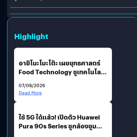
Highlight
อายิโนะโมะโต๊ะ เผยยุทธศาสตร์
Food Technology ชูเทคโนโลยี
“AminoScience” เจาะอินไซต์ผู้
07/08/2026
บริโภคและ B2B
Read More
ใช้ 5G ได้แล้ว! เปิดตัว Huawei
Pura 90s Series ชูกล้องซูม
200 MP ในรุ่นท็อป