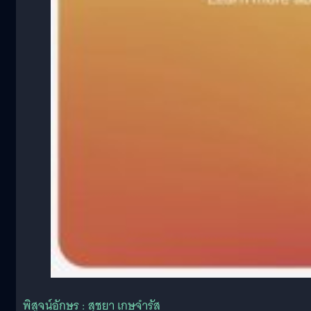
พิสูจน์อักษร : สุชยา เกษจำรัส