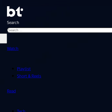
Search
Watch
Playlist
Short & Reels
Read
Tech