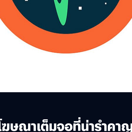
ษณาเต็มจอที่น่ารำคาญ ได