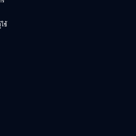
าร
ใช้