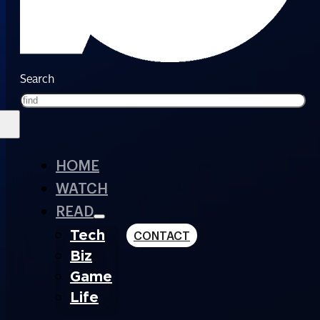
Search
HOME
WATCH
READ
Tech
CONTACT
Biz
Game
Life