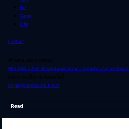
Biz
Game
Life
Contact
ฝ่ายขาย และการตลาด
085-848-2253
sales@shownolimit.com
http://m.me/beart
สมัครงาน/ฝึกงาน ติดต่อได้ที่
hr-ga@shownolimit.com
Read