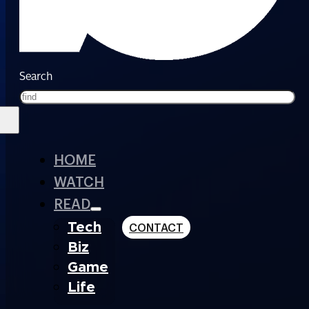
Search
HOME
WATCH
READ
Tech
CONTACT
Biz
Game
Life