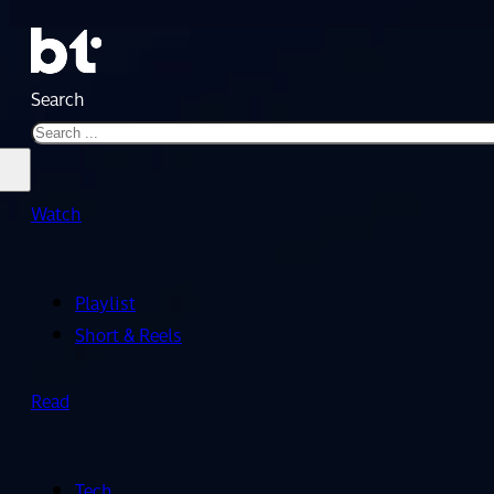
Search
Watch
Playlist
Short & Reels
Read
Tech