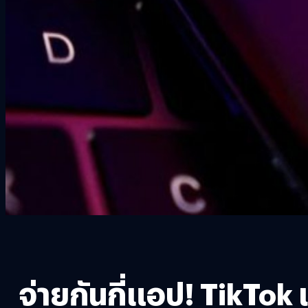
จ่ายกันกี่แอป! TikTok