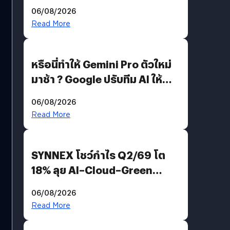
อีกฝั่งไม่ตอบโต้ แต่ฟ้องต่อ
06/08/2026
Read More
หรือนี่ทำให้ Gemini Pro ตัวใหม่
มาช้า ? Google ปรับทีม AI ให้
Demis Hassabis ลุยพัฒนา
06/08/2026
AGI
Read More
SYNNEX โชว์กำไร Q2/69 โต
18% ลุย AI–Cloud–Green
Energy สร้างฐาน Recurring
06/08/2026
Revenue เร่งเครื่อง New
Read More
Growth Engine พร้อมจ่าย
ปันผล 0.10 บาท/หุ้น