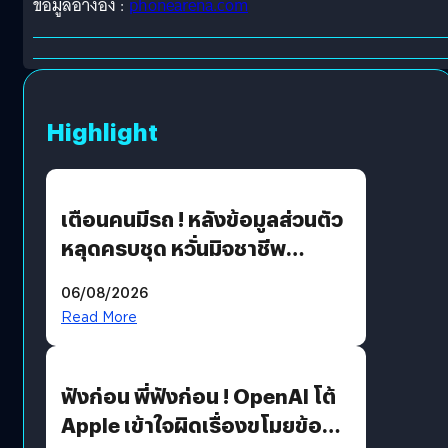
ข้อมูลอ้างอิง :
phonearena.com
Highlight
เตือนคนมีรถ ! หลังข้อมูลส่วนตัว
หลุดครบชุด หวั่นมิจชาชีพ
สวมรอย ล่าสุดพบแล้วเกิดจาก
06/08/2026
รหัสผ่านหลุด ไม่ใช่แฮ็กเกอร์
Read More
ฟังก่อน พี่ฟังก่อน ! OpenAI โต้
Apple เข้าใจผิดเรื่องขโมยข้อมูล