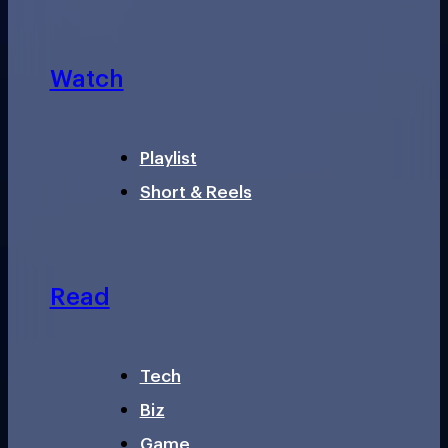
Watch
Playlist
Short & Reels
Read
Tech
Biz
Game