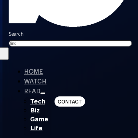
Search
HOME
WATCH
READ
Tech
CONTACT
Biz
Game
Life