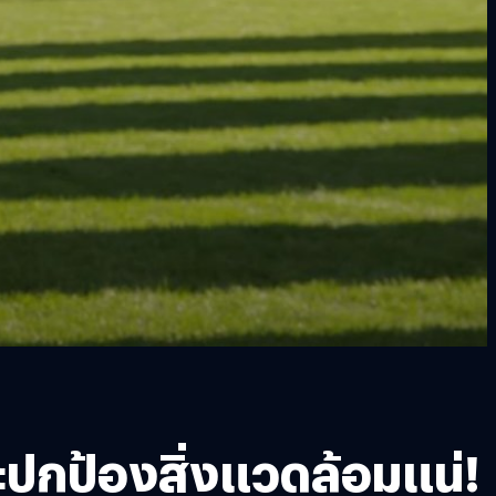
่จะปกป้องสิ่งแวดล้อมแน่!