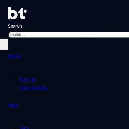
Search
Watch
Playlist
Short & Reels
Read
Tech