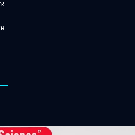
าง
่น
ง