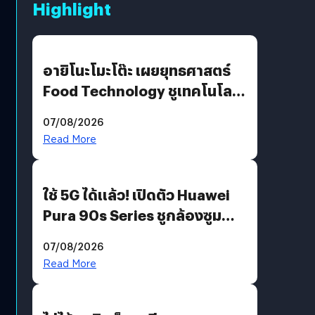
Highlight
อายิโนะโมะโต๊ะ เผยยุทธศาสตร์
Food Technology ชูเทคโนโลยี
“AminoScience” เจาะอินไซต์ผู้
07/08/2026
บริโภคและ B2B
Read More
ใช้ 5G ได้แล้ว! เปิดตัว Huawei
Pura 90s Series ชูกล้องซูม
200 MP ในรุ่นท็อป
07/08/2026
Read More