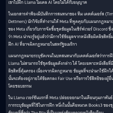
เขาไปฝึก Llama โมเดล AI โดยไม่ได้รับอนุญาต
ในเอกสารคำฟ้องมีบันทึกการสนทนาของ ทีม เดตต์เมอร์ส (Ti
Dettmers) นักวิจัยที่ทำงานให้ Meta ที่พูดคุยกับแผนกกฎหมา
ของ Meta เกี่ยวกับการจัดซื้อชุดข้อมูลในเซิร์ฟเวอร์ Discord ซึ่งช
ว่า Meta น่าจะรู้อยู่แล้วว่ามีการใช้ข้อมูลจากหนังสือผิดลิขสิทธิ์
ฝึก AI ที่อาจผิดกฎหมายในสหรัฐอเมริกา
แผนกกฎหมายระบุชัดเจนในบทสนทนากับเดตต์เมอร์สว่าการฝ
Llama ไม่สามารถใช้ชุดข้อมูลดังกล่าว ได้ โดยเฉพาะหนังสือที่ม
ลิขสิทธิ์คุ้มครอง เนื่องจากผิดกฎหมาย ข้อมูลที่จะนำมาใช้ฝึกได
นั้นจะต้องอยู่ภายใต้ข้อตกลง Fair Use หรือการใช้สิทธิของผู้อื่
โดยชอบธรรม
ใน Llama เวอร์ชันแรกที่ Meta ปล่อยออกมาในเดือนกุมภาพันธ์ 
การระบุข้อมูลที่ใช้ในการฝึก หนึ่งในนั้นคือหมวด Books3 ของช
ข้อมูลที่ชื่อว่า The Pile ที่เป็นแหล่งข้อมูลจากหนังสือเกือบ