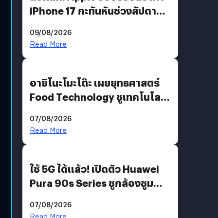
iPhone 17 กะทันหันช่วงสัปดาห์ที่
10 สิงหาคมนี้
09/08/2026
Read More
อายิโนะโมะโต๊ะ เผยยุทธศาสตร์
Food Technology ชูเทคโนโลยี
“AminoScience” เจาะอินไซต์ผู้
07/08/2026
บริโภคและ B2B
Read More
ใช้ 5G ได้แล้ว! เปิดตัว Huawei
Pura 90s Series ชูกล้องซูม
200 MP ในรุ่นท็อป
07/08/2026
Read More