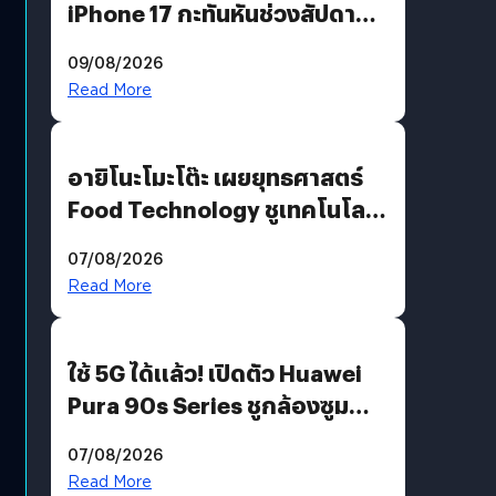
iPhone 17 กะทันหันช่วงสัปดาห์ที่
10 สิงหาคมนี้
09/08/2026
Read More
อายิโนะโมะโต๊ะ เผยยุทธศาสตร์
Food Technology ชูเทคโนโลยี
“AminoScience” เจาะอินไซต์ผู้
07/08/2026
บริโภคและ B2B
Read More
ใช้ 5G ได้แล้ว! เปิดตัว Huawei
Pura 90s Series ชูกล้องซูม
200 MP ในรุ่นท็อป
07/08/2026
Read More