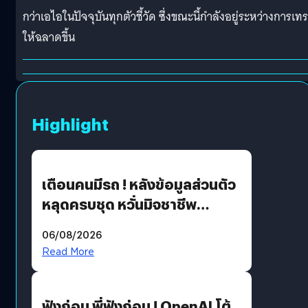
กว่าเอไอในปัจจุบันทุกตัวชี้วัด ซึ่งขณะนี้กำลังอยู่ระหว่างการเท
ให้ฉลาดขึ้น
Highlight
เตือนคนมีรถ ! หลังข้อมูลส่วนตัว
หลุดครบชุด หวั่นมิจชาชีพ
สวมรอย ล่าสุดพบแล้วเกิดจาก
06/08/2026
รหัสผ่านหลุด ไม่ใช่แฮ็กเกอร์
Read More
ฟังก่อน พี่ฟังก่อน ! OpenAI โต้