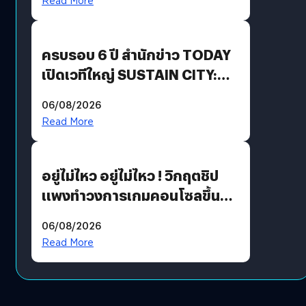
Read More
Growth Engine พร้อมจ่าย
ปันผล 0.10 บาท/หุ้น
ครบรอบ 6 ปี สำนักข่าว TODAY
เปิดเวทีใหญ่ SUSTAIN CITY:
THE GREEN TRANSITION ถก
06/08/2026
แนวทางปรับตัวสู่เศรษฐกิจสี
Read More
เขียวอย่างยั่งยืน
อยู่ไม่ไหว อยู่ไม่ไหว ! วิกฤตชิป
แพงทำวงการเกมคอนโซลขึ้น
ราคายับ แบบนี้เกมเมอร์อยู่ยังไง
06/08/2026
?
Read More