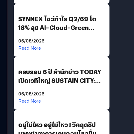
SYNNEX โชว์กำไร Q2/69 โต
18% ลุย AI–Cloud–Green
Energy สร้างฐาน Recurring
06/08/2026
Revenue เร่งเครื่อง New
Read More
Growth Engine พร้อมจ่าย
ปันผล 0.10 บาท/หุ้น
ครบรอบ 6 ปี สำนักข่าว TODAY
เปิดเวทีใหญ่ SUSTAIN CITY:
THE GREEN TRANSITION ถก
06/08/2026
แนวทางปรับตัวสู่เศรษฐกิจสี
Read More
เขียวอย่างยั่งยืน
อยู่ไม่ไหว อยู่ไม่ไหว ! วิกฤตชิป
แพงทำวงการเกมคอนโซลขึ้น