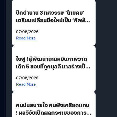
ปิดตำนาน 3 ทศวรรษ ‘ไทยคม’
เตรียมเปลี่ยนชื่อใหม่เป็น ‘กัลฟ์
สเปซ เทคโนโลยี’ ลุยธุรกิจ
07/08/2026
อวกาศเต็มสูบ
Read More
ใจฟู ! ผู้พัฒนาเกมหยิบภาพวาด
เด็ก 5 ขวบที่ถูกบุลลี มาสร้างเป็น
มอนสเตอร์ในเกม
07/08/2026
Read More
คนบ่นสบายใจ คนฟังเครียดแทน
! ผลวิจัยเปิดผลกระทบของการ