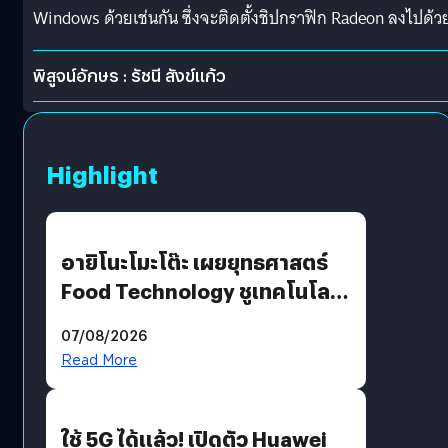
Windows ด้วยเช่นกัน ซึ่งจะติดตั้งชิปกราฟิก Radeon ลงไปด้ว
พิสูจน์อักษร : รัชนี สังข์แก้ว
Highlight
อายิโนะโมะโต๊ะ เผยยุทธศาสตร์
Food Technology ชูเทคโนโลยี
“AminoScience” เจาะอินไซต์ผู้
07/08/2026
บริโภคและ B2B
Read More
ใช้ 5G ได้แล้ว! เปิดตัว Huawei