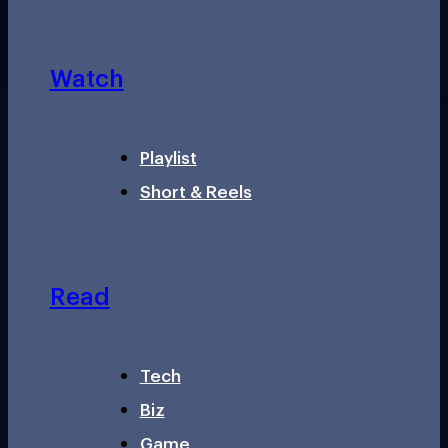
Watch
Playlist
Short & Reels
Read
Tech
Biz
Game