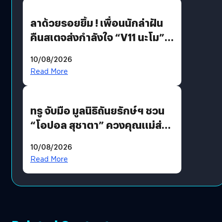
ลาด้วยรอยยิ้ม ! เพื่อนนักล่าฝัน
คืนสเตจส่งกำลังใจ “V11 นะโม”
ยุติฝันสัปดาห์ที่ 9 ท่ามกลางความ
10/08/2026
รักแน่นฮอลล์
Read More
ทรู จับมือ มูลนิธิถันยรักษ์ฯ ชวน
“โอปอล สุชาตา” ควงคุณแม่ส่ง
ต่อแคมเปญ “เต้าต้องตรวจ”
10/08/2026
เติมเต็มความหมายวันแม่ปีนี้
Read More