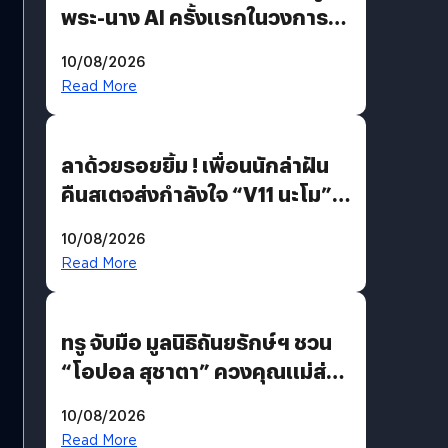
พระ-นาง AI ครั้งแรกในวงการ
บันเทิงไทย !
10/08/2026
Read More
ลาด้วยรอยยิ้ม ! เพื่อนนักล่าฝัน
คืนสเตจส่งกำลังใจ “V11 นะโม”
ยุติฝันสัปดาห์ที่ 9 ท่ามกลางความ
10/08/2026
รักแน่นฮอลล์
Read More
ทรู จับมือ มูลนิธิถันยรักษ์ฯ ชวน
“โอปอล สุชาตา” ควงคุณแม่ส่ง
ต่อแคมเปญ “เต้าต้องตรวจ”
10/08/2026
เติมเต็มความหมายวันแม่ปีนี้
Read More