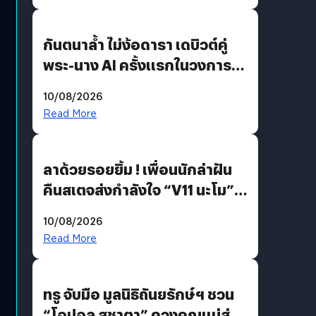
กันตนาล้ำ ไม่ง้อดารา เดบิวต์คู่
พระ-นาง AI ครั้งแรกในวงการ
บันเทิงไทย !
10/08/2026
Read More
ลาด้วยรอยยิ้ม ! เพื่อนนักล่าฝัน
คืนสเตจส่งกำลังใจ “V11 นะโม”
ยุติฝันสัปดาห์ที่ 9 ท่ามกลางความ
10/08/2026
รักแน่นฮอลล์
Read More
ทรู จับมือ มูลนิธิถันยรักษ์ฯ ชวน
“โอปอล สุชาตา” ควงคุณแม่ส่ง