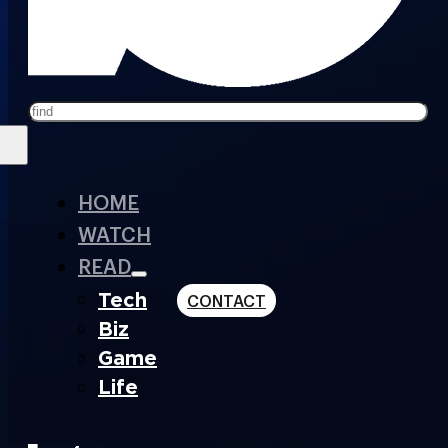
Search
HOME
WATCH
READ
Tech
CONTACT
Biz
Game
Life