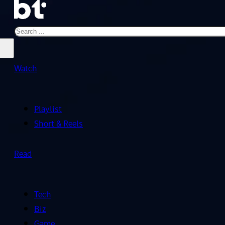
Search
Watch
Playlist
Short & Reels
Read
Tech
Biz
Game