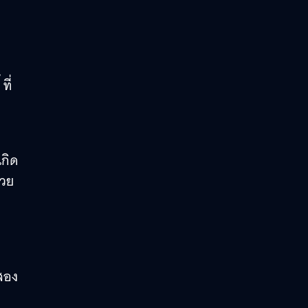
ที่
กิด
้วย
่สอง