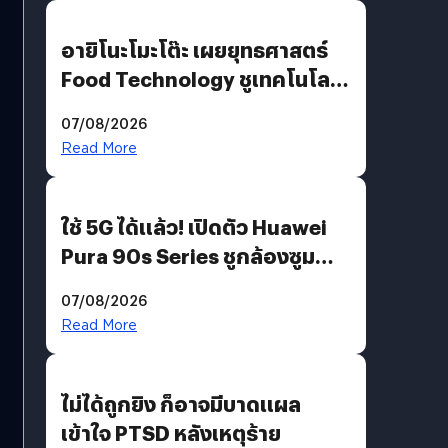
อายิโนะโมะโต๊ะ เผยยุทธศาสตร์
Food Technology ชูเทคโนโลยี
“AminoScience” เจาะอินไซต์ผู้
07/08/2026
บริโภคและ B2B
Read More
ใช้ 5G ได้แล้ว! เปิดตัว Huawei
Pura 90s Series ชูกล้องซูม
200 MP ในรุ่นท็อป
07/08/2026
Read More
ไม่ได้ถูกยิง ก็อาจมีบาดแผล
เข้าใจ PTSD หลังเหตุร้าย