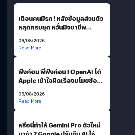
เตือนคนมีรถ ! หลังข้อมูลส่วนตัว
หลุดครบชุด หวั่นมิจชาชีพ
สวมรอย ล่าสุดพบแล้วเกิดจาก
06/08/2026
รหัสผ่านหลุด ไม่ใช่แฮ็กเกอร์
Read More
ฟังก่อน พี่ฟังก่อน ! OpenAI โต้
Apple เข้าใจผิดเรื่องขโมยข้อมูล
อีกฝั่งไม่ตอบโต้ แต่ฟ้องต่อ
06/08/2026
Read More
หรือนี่ทำให้ Gemini Pro ตัวใหม่
มาช้า ? Google ปรับทีม AI ให้