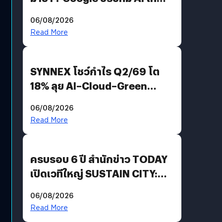
Demis Hassabis ลุยพัฒนา
06/08/2026
AGI
Read More
SYNNEX โชว์กำไร Q2/69 โต
18% ลุย AI–Cloud–Green
Energy สร้างฐาน Recurring
06/08/2026
Revenue เร่งเครื่อง New
Read More
Growth Engine พร้อมจ่าย
ปันผล 0.10 บาท/หุ้น
ครบรอบ 6 ปี สำนักข่าว TODAY
เปิดเวทีใหญ่ SUSTAIN CITY:
THE GREEN TRANSITION ถก
06/08/2026
แนวทางปรับตัวสู่เศรษฐกิจสี
Read More
เขียวอย่างยั่งยืน