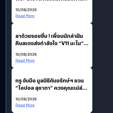
บันเทิงไทย !
10/08/2026
Read More
ลาด้วยรอยยิ้ม ! เพื่อนนักล่าฝัน
คืนสเตจส่งกำลังใจ “V11 นะโม”
ยุติฝันสัปดาห์ที่ 9 ท่ามกลางความ
10/08/2026
รักแน่นฮอลล์
Read More
ทรู จับมือ มูลนิธิถันยรักษ์ฯ ชวน
“โอปอล สุชาตา” ควงคุณแม่ส่ง
ต่อแคมเปญ “เต้าต้องตรวจ”
10/08/2026
เติมเต็มความหมายวันแม่ปีนี้
Read More