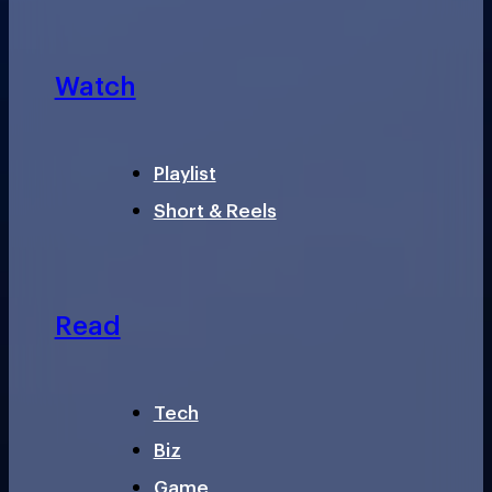
Watch
Playlist
Short & Reels
Read
Tech
Biz
Game