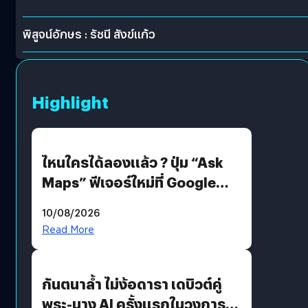
พิสูจน์อักษร : รัชนี สังข์แก้ว
Highlight
ไหนใครได้ลองแล้ว ? ปุ่ม “Ask
Maps” ฟีเจอร์ใหม่ที่ Google
Maps ใส่ Gemini AI แชตบอตที่
10/08/2026
คุยกับแผนที่ได้แล้ว
Read More
กันตนาล้ำ ไม่ง้อดารา เดบิวต์คู่
พระ-นาง AI ครั้งแรกในวงการ