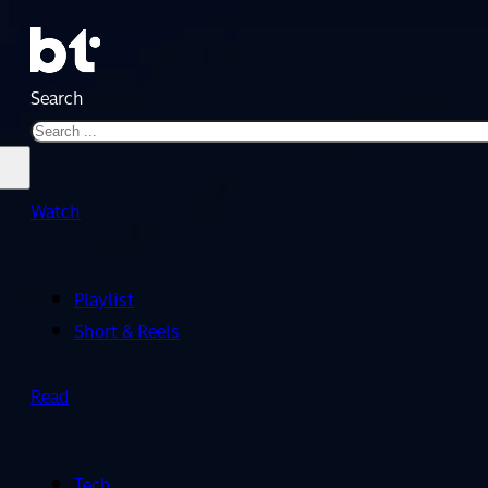
Search
Watch
Playlist
Short & Reels
Read
Tech