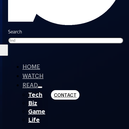
Search
HOME
WATCH
READ
Tech
CONTACT
Biz
Game
Life