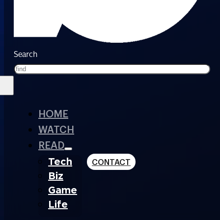
Search
HOME
WATCH
READ
Tech
CONTACT
Biz
Game
Life