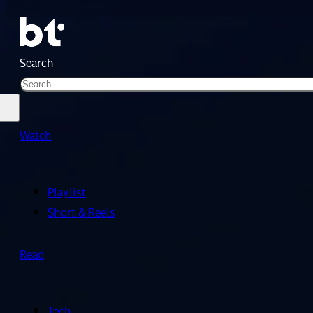
Search
Watch
Playlist
Short & Reels
Read
Tech