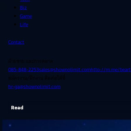
Biz
Game
Life
Contact
ฝ่ายขาย และการตลาด
085-848-2253
sales@shownolimit.com
http://m.me/beart
สมัครงาน/ฝึกงาน ติดต่อได้ที่
hr-ga@shownolimit.com
Read