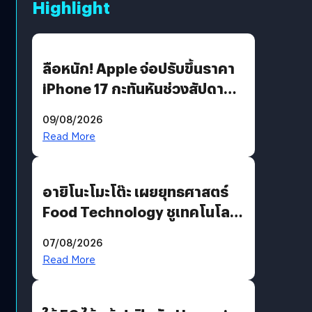
Highlight
ลือหนัก! Apple จ่อปรับขึ้นราคา
iPhone 17 กะทันหันช่วงสัปดาห์ที่
10 สิงหาคมนี้
09/08/2026
Read More
อายิโนะโมะโต๊ะ เผยยุทธศาสตร์
Food Technology ชูเทคโนโลยี
“AminoScience” เจาะอินไซต์ผู้
07/08/2026
บริโภคและ B2B
Read More