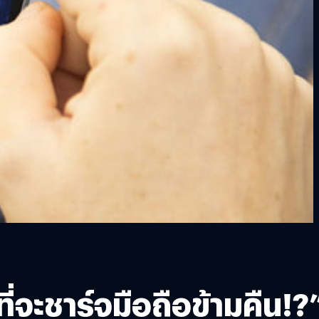
จะชาร์จมือถือข้ามคืน!?