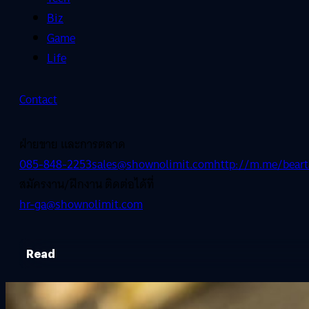
Biz
Game
Life
Contact
ฝ่ายขาย และการตลาด
085-848-2253
sales@shownolimit.com
http://m.me/beart
สมัครงาน/ฝึกงาน ติดต่อได้ที่
hr-ga@shownolimit.com
Read