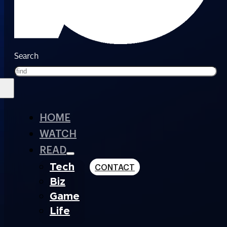
Search
HOME
WATCH
READ
Tech
CONTACT
Biz
Game
Life