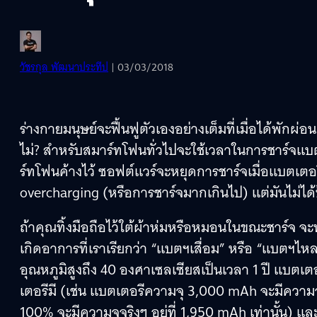
วัชรกุล พัฒนาประทีป
| 03/03/2018
ร่างกายมนุษย์จะฟื้นฟูตัวเองอย่างเต็มที่เมื่อได้พักผ
ไม่? สำหรับสมาร์ทโฟนทั่วไปจะใช้เวลาในการชาร์จแบ
ร์ทโฟนค้างไว้ ซอฟต์แวร์จะหยุดการชาร์จเมื่อแบตเตอ
overcharging (หรือการชาร์จมากเกินไป) แต่มันไม่ได
ถ้าคุณทิ้งมือถือไว้ใต้ผ้าห่มหรือหมอนในขณะชาร์จ 
เกิดอาการที่เราเรียกว่า “แบตฯเสื่อม” หรือ “แบตฯไห
อุณหภูมิสูงถึง 40 องศาเซลเซียสเป็นเวลา 1 ปี แบตเต
เตอรีมี (เช่น แบตเตอรีความจุ 3,000 mAh จะมีความจุส
100% จะมีความจุจริงๆ อยู่ที่ 1,950 mAh เท่านั้น) แ