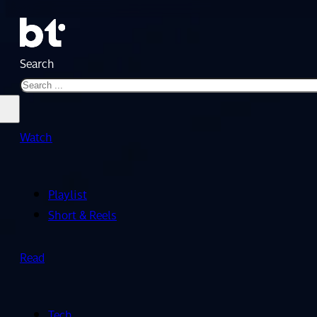
Search
Watch
Playlist
Short & Reels
Read
Tech